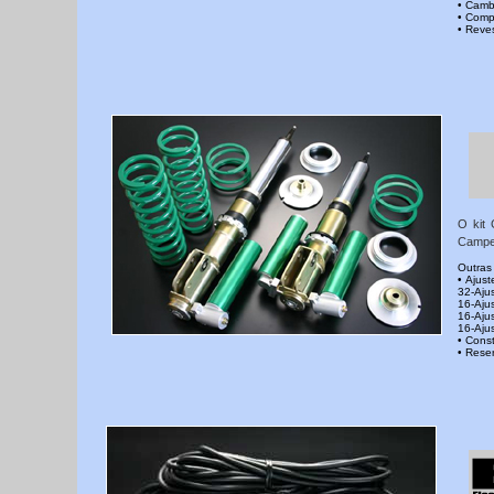
• Camb
• Comp
• Reve
O kit 
Campeo
Outras 
• Ajus
32-Aju
16-Aju
16-Aju
16-Aju
• Cons
• Rese