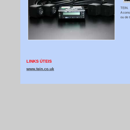
TEIN.
A cons
ou de 
LINKS ÚTEIS
www.tein.co.uk