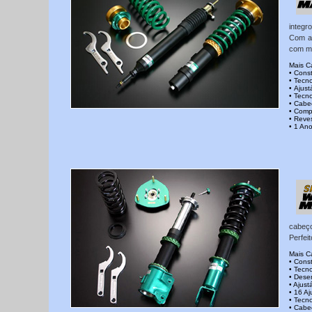
integr
Com a 
com me
Mais Ca
• Cons
• Tecn
• Ajust
• Tecn
• Cabe
• Comp
• Reve
• 1 An
cabeço
Perfei
Mais Ca
• Cons
• Tecn
• Dese
• Ajust
• 16 A
• Tecn
• Cabe