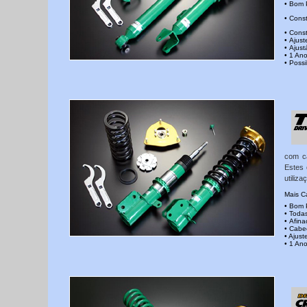
• Bom 
• Cons
• Cons
• Ajus
• Ajust
• 1 Ano
• Poss
com ca
Estes 
utiliz
Mais Ca
• Bom 
• Todas
• Afin
• Cabe
• Ajus
• 1 An