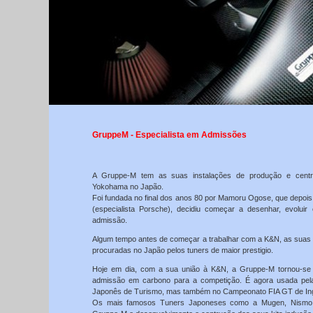
GruppeM - Especialista em Admissões
A Gruppe-M tem as suas instalações de produção e centr
Yokohama no Japão.
Foi fundada no final dos anos 80 por Mamoru Ogose, que depois
(especialista Porsche), decidiu começar a desenhar, evoluir
admissão.
Algum tempo antes de começar a trabalhar com a K&N, as suas
procuradas no Japão pelos tuners de maior prestigio.
Hoje em dia, com a sua união à K&N, a Gruppe-M tornou-se
admissão em carbono para a competição. É agora usada pel
Japonês de Turismo, mas também no Campeonato FIA GT de Ingl
Os mais famosos Tuners Japoneses como a Mugen, Nismo