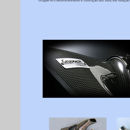
Gruppe-M o desenvolvimento e contrução dos seus kits indução 